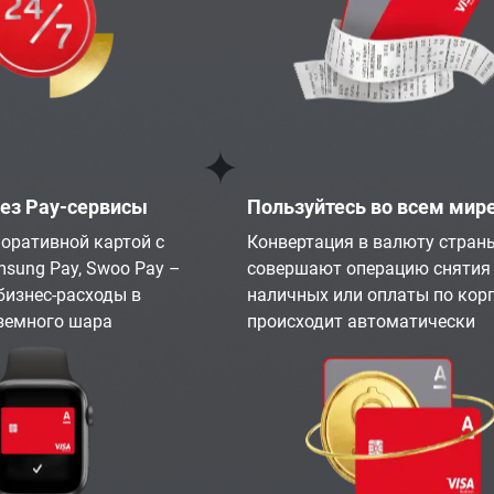
рез Pay-сервисы
Пользуйтесь во всем мир
оративной картой с
Конвертация в валюту страны
msung Pay, Swoo Pay –
совершают операцию снятия
бизнес-расходы в
наличных или оплаты по корп
земного шара
происходит автоматически