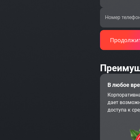
Номер телефо
Продолжи
Преимущ
В любое вр
Корпоративна
дает возможн
доступа к ср