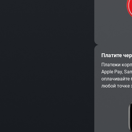
Платите че
Платежи корп
Apple Pay, Sa
оплачивайте 
любой точке 