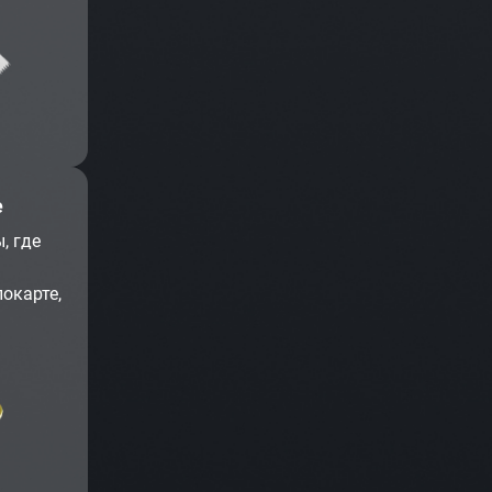
е
, где
окарте,