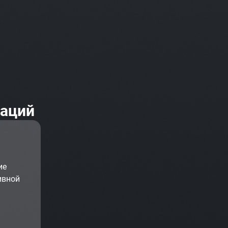
заций
ие
ивной